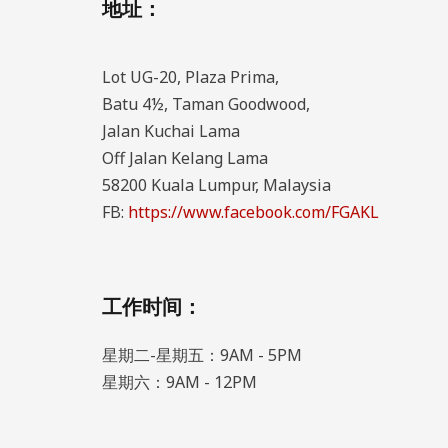
地址：
Lot UG-20, Plaza Prima,
Batu 4½, Taman Goodwood,
Jalan Kuchai Lama
Off Jalan Kelang Lama
58200 Kuala Lumpur, Malaysia
FB:
https://www.facebook.com/FGAKL
工作时间：
星期二-星期五：9AM - 5PM
星期六：9AM - 12PM