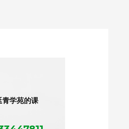
延青学苑的课
：
33447811